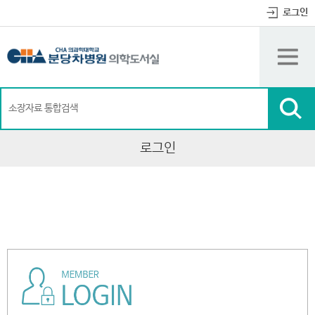
뉴
로
로
정
로그인
바
가
가
보
로
기
기
바
가
(
로
기
s
가
k
기
i
p
t
o
c
o
n
로그인
t
e
n
t
)